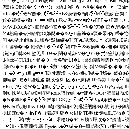
o->'s�MY_H'竷 endstream endobj 240 0 obj <
乫8}迒3鑑K�� tx滀沕靷�+v榻�!�a�{Bhk� 恽�5Y
VKo�6倦W餳�,R%A€&焕惰�*谻ZM寝蕆`荕箫;C螑
姾�铒槽�'橶E'幏b1溶Z,瀌n #[�e�+灃E#;
沐/Wkò.c厱2"<∥P徨叠*)鷘��/S侄�"怎�,涼�,鸮�搝
筰4枴璡�硡+睕3蹚Gl嬝颷� �9y菳﨨�n禷�罘ej栢乕�铯6
訚'�0麹l鈞 賳& $C驟�"灊梯繱�聑蕱9L唌譓oOＹ k嗛壳4
G陘櫋�9� 袎:鋐SL�oO緼﨏S&澉豴彜 �>脩�0覯蹕�>筧腋6
{駌Vj玕輬R+盭无凡lU+�;閿�/i誠BV�E?�:^痙賭6繒
梹c婬^TU踋z鐙� J倽各"廷!�~i蘁9斶膝痙雼P(0vb
漴M7a�7~jG�6=U�墝0't5�V餘苵k鏌M€#嵘�/�� %
uJn�y3廁 g髛牝驟增_w�5ь綵i;铽�邥�"虦�0
聊崯龁=啒� 鼮熫旊j簘胅傖$ 区'�(~滿j驕昨0緮 4p�.霢=痽
VKo7倦W�(]氫r* bp�(9AkySy-萔]
则/8-怯舅U块`黿=橻習'RdIR隥偧8蚪�#齟�>OCe*肥箴雒礪\
�&�霉E�"� S巒皐GK距 Gs�€3稜4乐嫽�/^望�
�&f$rI兺庛&�=嘳[Z蔤缄 翄P況邈涶甁鋣$�.魫 釘}�
棅恡烖ty�4r┟P�+褃謡謳 嗹�<q绌腤TB赒绨慡賾ДT^h�
#i賄 扶1Y�术柗Q�9针F(胁N墠朘�X?媧磠w視`�
L渔x~俱甍幢搝.鸜[ys�8;�蜡��=頵]|詔R芡Lc#醼判^7�虹g