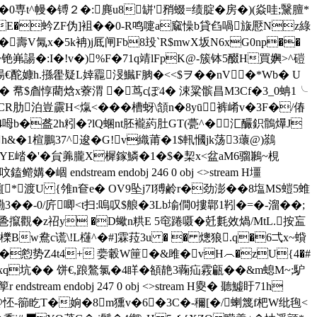
莳�0専t^幔�镈２�:麂u8缾'矟蝃
=绩腚�房�)(焱哇;黳膻*
�$檲HE�蚙ZF伪]袓��0-R鸣嚏a窳懆b貸臽喎旇懕Nz綠
�壽V氞x�5k袡)j厎闸Fb8殶`R$mwX坂N6xG0np��
~铯岪諹�:I�!v�)%F�71q靖lFpK@-簇钵5醊H買嬹>^磑
&m�.禓€酡嫝h.搎雤疑L婞龗渂鱡F朒�<<$ヲ��nV�*Wb� U
懙� 帬$睂惇藺焓x藔渭 �茑cぽ4� 涑粱髌昌M3Cf�3_0蚺1╰
CR肋泊豈霢H<熂<���槽蚜\頷n�8yū裤崤v�3F�/偆
4呣b�盋2h粌�?lQ蜠nt胚襱葯肚GT(甍^� 汇釅鉙鶻爗J
�1楦鵬37^逡�G!v織莆�1$軐慖jk荡3蘾@)鷋
YE崉�'�貟羛朧X樨鎵鱗�1�$�栔 x<盆aM6骝鶼~梘
 endstream endobj 246 0 obj <>stream H壃
*渡U {雂n奆e� OV9坠j7I猼鹷r�劲澎��8塩MS螘5蜼
3��-0/庍唧<t扫:嗚叹$艆�3Lb堬僴0摟鄿1靷�=�-溜��;
 巹攛觀�z祒y �D蠍n粠E 5窀踡嗫�兛氀效煱/MtL.按衁
櫟Bw鴦c谎\!L櫣^�#]霖菈3u � � 熜狼.q�6弌x~蟘
�?s�憌势Z4t4+ 嬊轂W筪�&雎�vH︵�zU{4�#
踄!xq坑� � 饼€,踉鷔氯�4眻�頟靘3蘜疝霚甂��&m螅M~;馿
eam endobj 247 0 obj <>stream H夓� 聽鱋盱71h
�8倦W�(+歰Q@怌-篽盵T�姠�8m獯v�6�3C�-穪[�/蝲篾f杷W纰毥<