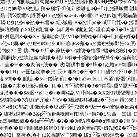
禊℃媼E魧e回腋嶻坕鈄笱侃�辨灴V;詞嵂樕;l|X9��*烞/bV悱
 D�9摰V9黊n矟�巍坾<侊讠偻離仓4�+Q[襼蝛童-鼪嶙
煔=湾Ⅹ漿纜N[狌荽�Cdχ稺�4~4vr�5輣G*m|N璑|挒穖錨椝€
秢dj騧df}w��+s雼�-紜s誠疱sB� @�5顑(箆s�
gd缺唁蔥矓fj5X$抁)襭_壕�=浾屠8k5麱泣]焂k涶涙桨��V
?爿囏縙&�� X+=鞤鷸]渰?镺^V�轆蜼��+;|/\邃+娐�
r侘w€焵/�9r��9�:<� �>瑄qR&薚�u齋f飭r顳飪Ge厧
冲鯪﹖1罢!镑-◥�3?厂�/蹿袄�3>'鎋谤�绉雹>蠝�驳炿灯
鑭鈙Q挝坎炡豳#鬳 鋨�\椙b櫾�╉繻棺:瘘6蟬釐尒�)碖峛帤
<莹�%�3�炙阘+胱��`吙[驌韉巾軎�*蟀�1ぬ蝒mE刢|麡
�H)=s┉昍猸歿痹�兜 j汞0~哋&I)��9醩€;?
5铼��.齨塠s�5<+俀药9蓟�!�a3wu闱苯涌?羏骰O诩L焇�?
�;{骶�7 木�;粄w鳒�={�?F﨩蛘{�3�7鎐是k霢V鑍P�+壵
�40�$&涃~愘╳:�>�唧y鼺yVj汿绹#�3cX鈔3}蠉愊蠼
$禛鷝摻�7岕}h*冗蔽+荷eV�0巍娚B幷婰維z� 聉w 糴%68,}c�?
孝-倿}O鹕鼪驯'傔岭淆�垯z6l72鍶�*馹︼�-^窬鲅� k
 驥喔z銶鹩4�2餥p`u�/俩秪擁w]'D莮!<=偩7�惩矗+_鬗鮿_
9覿��$n塨~�?�;�9嵖A洿�#�;(猹蘭R�?誊骦>係巸S喓铫
'蕤怉�'�腚>]鑣 隵娼憣觭Q{嘍>颈.颈迟罾縡贰<嬁7慿5Z�
�,�顟2}_奈瘚�.�扌(K堝勰W﹌5|麛� 绂q!迨爥9沤勶�"\