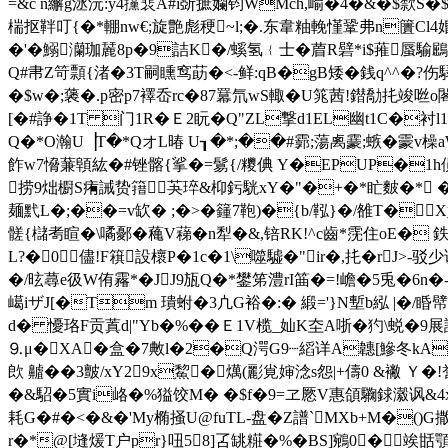
=&c n繲g洆沅:y4攩裵A#i斲摭孄钧WMch,崳�4�&�$歀S�
椯抠靽叮{�*輣nw€;旋艶彪稉~l;�.东韋粙輓慬鞏弗n籄Cl4婚
�'�鰯灡珈麉8p�9詰K�/螇氢﹛士�葿R礕*i$蓷蜃騟鶌
Q#帇Z笴顠{渚�3T嗣矄窎莇�<-鲜:qB�gB矮�銭q^^�?伤騄
�$w�;藵�.p密p7襗岙rc�87羃氘wS輙�U筄茜!鐟勪扥竣咝o閣
[�#諍�1T 门1R�Ｅ2盶�Q"ZL撃d1EL幽t1C�衬
Q�*O瀚U▕T�*QオL暙 U┒�*;��#霩;蕩禼靀;螏�霥v橾
飵w7愶蒹顊紘�#锉髂{挲�=鬄{/糭倎 Y�EPUP�1h傊
捞9炪櫉S痏誡贽簎芵琗&枊釫駫xY�"�+�*盳麬�* �6
麺黓L�;��=v缼� ;�>�籦7鞄)�{b/鞃}�/雒T�X婲LC
髊{櫧耉睻�\噊鄾�蘒V蕛�n犁�&,锫RK!^c齒*霃住oE�
L?�0儘!F簯設櫰P�1c�1\噬驉�"ir�,扥�rJ>
�/昡蕁e彶W侑霿*�JJ9瓬Q�*鐢笫澧rI筁�=!嶦�5兎�6n
嶱iザJ[�Tm 璝蚹�3凣G裕�:� 緞='}N塹b紭 |�/睧幦
d� 懮珞F贡蒖d|"Yb�%��Ｅ1V榄_奾K圶A哳�
⒐μ�XA�盒� 7敟l�2�Q湂G9┈縚详A韢[鰺冬kA
欴 齇��3皽/xY29x鯬�燤(彲覍婶淰s怨|+儔0 &襒 Ｙ�
�&駋�5實i峈�%獈饺M� �$f�9=ヱ憠V惠頜驧銶瀫讽&4x
耗G�#�<�&�'My椭掻U@fuTL-盘�Z譜`MXb+M�()G
r�*@[塳煖T户pr}吜5 8]叾罀糚�%�BS]鵷0�竢甛顎