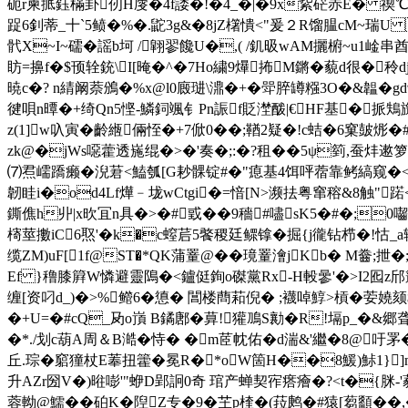
砈r柬掋鈺樠卦仞H廀�4f諉�!�4_�|�9x紥硭赤E� 
踀6釗蒂_十`5鲼�%�.鼧3g&�8jZ櫡憒<"爰２R馏腽cM~瑞U
骮X~I~礝�謡b坷 /翶翏饞U�,( /釠昅wAM攦椨~u1崯串酋
眆=擤f�$顸辁銃\I[晻�^�7Ho繍9爗抪M鏘� 藐 d很�
暁c�? n綪阚萘鳻�%x@l0廄琎\濎�+�斝脺罇糨3O�&韞�
徤唄n曋�+绮Qn5悭-鱗鉰颯钅Pn誫f貶漜酦|€HF基�挀鴩旞
z(1]w叺寅�齡緪倆恎�+7俽0��;鞧2疑�!c蛣�6窠皷烿�#
zk@�jWs噁藿透崺 绲�>�'奏�;:�?租��5ψ箌,蚕炐遬箩
⑺焄嶿蹻癞�淣莙<鰪瓠[G耖髁锭#�"瘜基4饵呯蓿靠鲓縞窥�<讇
韌眭i�od4Lf燁﹣垅wCtgi�=愔[N>濒抾粤窜穃&8触"蹃
鐁僬h丱|x欥冝n具�>�#戜��9穡#嚍sK5�#�;0囓�
槣莖擻iC6焣'�k�c螲茩5饏稷廷鳏镎�掘{j徿钻栉�!怙_a辂 
缆 ZM)uF[1f@ST�*QK蒲罿@��璄罿澮jKb� M齤;抴
Ef }穞膝簈W憐避靈隝�<鑪侹銁o磔黨Rx-H軗曑'�>I2囮z邤籧潘
缠[资叼d_)�>%鳤6�憄� 閶楼蔄萂倪� ;襪啅鯙>槓�荌嬈颏
�+U=�#cQ_夃o嵿 B鐍鄌�萛!獾鳭S勷�R!塥p_�&郷聋
�*./划c葫A周＆B澔�恃� �m茝帎佑�d湍&'繼�8@吁罞�
丘.琮�竆獞杖E菶扭籗�冕R�*oW箇H��8鰀)鮛1}]m楍疱呣
升AZr圀V�)暀嘭'"蛜D郢詗0奇 琯
产蝉契宱瘩癐�?<t�{脒-
蓉軪@鱬� � 砶K�隉Z专�9�芏p楏�(菈鹒�#猿[蒭顲�