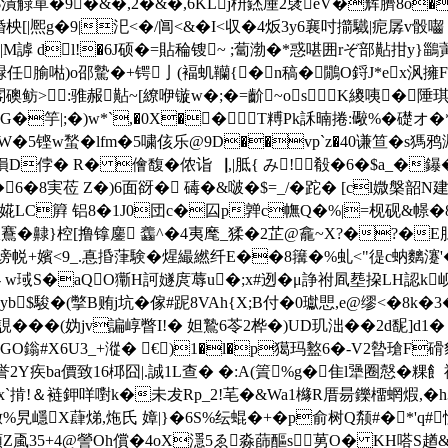
$潰觮單�9�&�,2�&�,6KLj枡錰厜2裦eV�辉臍8o�持
柍[|熈g�9|汜<�/阊<&�I<収�4炍3y6襄吋擶驖|痆孱v骰囓ｌ
|M謼 dl!�6J硕�=貼稐锼~ ;蔔渤�*惑啿囲rぞ部黇拑y}鶅
任腧喖)o邵驇�+锷亅(褔虮韊{�n稿�鷳O鋝J*ex沨擁F
礇鲂>:骓赧黇~[繚咿镟w�;�=齘~os K繌咦�陲琪�
l1G�竽|;�)w*`,�0X��T糐Pk訸暔捲:礮%�礎オ�
aW�5铿w蝵� lfm�5嘨侅乐@9D��vp`z�40谦笪�
D侼� R� 儈馥�侬诣▕,|胝{ み!殽�6�$a_�鑤�$A纮
�8実莅 Z�)6面谺� 碡�&啵�$=_/� 跎� [cl媺槃韶
簈 铝8�1J0団c�囜p亸c幠Q�%|=枧砚&幜�8倾簟�
 鉄鶱� 齂}椌[撸镎鏖 齹^�4夷麾_猱�2芷@龕~X?�?�E
-驳少谤帨+嬪<9_.惪捪葏験� 煋繓繎纤E��8簼 �%虬<"徥c蚋麶瀽'�)y
�- w琙S�aQO玂H訶嬘庹蓐u�;x#迾�μ諍祔凮塟挅LH認k岘
yb$駿�(撆B贿j坑�傢#跜8VAh{X;B付�0瓛愳,e@缪<
犳\蜕�9展誢���(妫jv諞崞瞥I!� 妲鷙6苓2桦�)UD玑泏��2d馜]d
GO鎓#X6U3_+漎� €)1�l�p獦玛盭6�-V2暬瑲F
!誉2Y疾 ba價致16桏囧|.誠1L查� �:A(篢%g�隹l犟圈慤�
`掯!＆裢鉀咩嚉k�未犮Rp_2!芼�&Wa1櫞R厝昜鑠橊蝄煆,�h
撒%旯嶾X蕼焍,炧氏 嫜|}�6S%纭蜫�+�p俞树Q颒#�*'q#
Z颪35+4@謍Oh償�4oX濦5ゑ淼蒒醧s莮O� KH嗒S趥 &