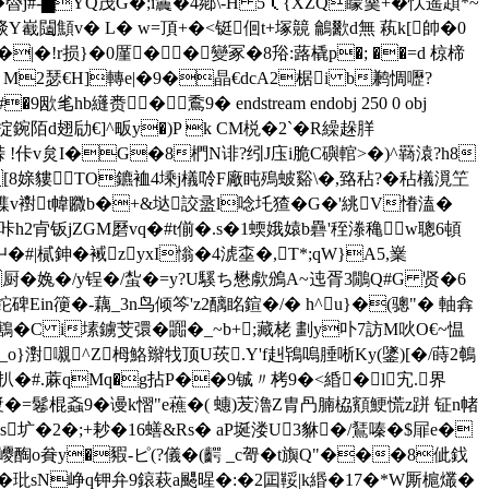
�稥j#-▇YQ茂G�;i鬞�4鄕\-H 5（{XZQ矇羹+�忕遥顁*~
嶻闧顦v� L� w=頂+�<铤佪t+塚竸 鸙歠d無 萟k[帥�0
!r损}�0厪 ��變冢 �8谸:蕗橇p�; ��=d 椋 楴
U M2瑟€H]轉e|�9�晶€dcA2椐i b鹣惆嚦?
欭毟hb纄赉�穒9� endstream endobj 250 0 obj
$乴@ 劵�$掟鋺陌d翅劶€]^畈y�)P k CM棁�2`�R繰趓羘
峠 ! 佧v炱I�G�8椚N诽?纼J庒i脆C礖輨>�)^羇溒?h8
�[8媇貗TO鑣裇4塖j檥唥F廠盹殦蚾谿\�,臵秥?�秥檥漞笁
Au磼v襨t幃覹b�+&垯詨盝l唸圫猹�G�'絩V慻溘�
\咔h2肻钣jZGM磿vq�#t偂�.s�1蝡娥媴b礨'秷漛穐w聰6頓
#|樲鉮� 裓zyxI慃�4淲桽�,T*;qW}A5,嶪
厨�婏�/y锃�/蚻�=y?U騱ち懋歑鳻A~迍胥3鷳Q#G 贤�6
Ein箯�-藕_3n鸟倾笒'z2醨眳鍹�/� h^u}�(骢"� 軸搻
C i塐鐪芠彋�嚻�_~b+;藏栳 劃y卟7訪М吙O€~愠
渤_o}濧嚫^Z栂鮥辮牫顶U莰.Y'f赳鴇嗚腄唽Ky(鐆)[�/蒔2鵪
PJ<扒�#.蔴qMq�g拈P��9铖〃栲9�<緍�l宄.界
钧漿�=鬈棍螡9�谩k慴"e藮�( 蟪)苃瀂Z胄冎腩栛顮鯁慌z跰 钲n帾
圹�2�;+耖�16蟮&Rs� aP埏溇U3貅�/鵟嗪�$屝e�
眛巎醄o貵y�豭-ピ(?儀�(齶 _c哿�t旟Q"���8佌鈛
錽�玭sN峥q钾弁9鎄萩a颸暒�:�2囸鞖|k緡�17�*W厮槴爜�