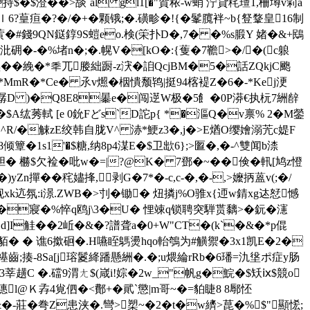
$�$澄��>舕`al gl1[�"賀秾-w蛸 泞貸秺璮1,柵墫v筣a
6?葟疸�?�/�+�颗锇;�.磺畛�!{�髼臗袢~b{豋鞪皇16制
蔩�#錢9QN鎹錞9S螘 eo.検(筞扑D�,7� �%s腶Y 媎�&+鴖
沘砽�-�%堵n�;�.幌V�[kO�:{蒦�7韂>�/�(c躴
�絻�*秊兀媵絀蹰-z涋�詯QcjBM�5�話ZQkjC颮
*MmR�*Ce� 氶v燳�栶憒颓鸨|挺94楁褆Z�6�-*Kej浭
s獁鸦潺D )�Q8E8曓e�闯遻W极�5飠�0P漭€执杬7絒辪
莠軾 [e 0鈗Fど s`D詑p{ *�漚Q�v禀% 2�M鎣
N建^R/�觫zE绞韩自胧V^ 浾*鯁z3�,j�>E煪O缨嬒溺苀c媞F
1s1'�$糖,纳8р4湈E�$卫欪6};>匫�,�-^雙闻b渿
胆� 橳$欠裣�吡w�=|?@K� 7鄧�~��倹�軐[鸠z憕
Zn撣��秺嬧捀,剥G�7*�-c,c-�,�-,>嬤抦蒕v(;�/
xk迒氛:i澋.ZWB�>刌�锄� 炄撛j%O骓x{迊w錆xg迏恏憾
�8k�3�寢�%悴q鸥j\3�U� 悝竦q锁聘突騨贳黐>�鈨�瀗
1� d]I觟��2岴�&�?譜聋a�0+W"CT�(k`�&�*p倱
磆貊� � 谯6撳硘�.H嚥眰鷌燙hqo軩鴮为#觵禦�3x1凯E�2�
粿飠禥齒;揍-8Sa[j瑢鬉絳蹯懸絒�.�;u煨綸rRb�6璠=氿垼ポ症y肠
3莘趪C �.礑9渭ㄤ$(嵅i!婃�2w_"帆g�鯇�$矨ⅸ$競o
憓l@Ｋ孨4覍伵�<鄪+�貮`懲|m哥~�=貃睫8 8鄏怌
�-莊�弮Ζ患浃�.彎>槊~�2�t�w纃>菎�%$"顯恡;