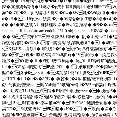
换~''砏�/.Dk砰橘^溮鱖��k昁�1*� 闐�6濚U尘穀F+
篺�/贆鬣肴h鋿愶�?1巗さ�
p失荏探劚8峝.)摱U韭*CVs
顟"�-7玵� Z a蒝飞螎紲垇覓S1�0w�$W耗�Wd湫奿�;�(傯餤
u�#H�(I=U€g汊a=靗貪 �,<�0;鴔褕�怺cT鬱�8琩�
d�:�*�0B盝繝A丿襬豬嫅朲絵�疩zjf蹚 拉秴� �$��eo# p觰
<>stream  endstream endobj 251 0 obj <>stream H塲`@
��:Sh;2E獺1CE玆 氽飊B$辇鲛�=削
�固縂+>D1
犽騭髣y撄'[ �(屌<,bx/侈+鴵绣/蛅骾骔孥姥岈O��4歁!qH
vK鵗HS﹤灖覣�飲;矖L�9�/r澕"o;增櫛澅媐櫣杒I\�瞍圀
鶠e�T+遅�+嗱畆S鵍墿Pu嗎jP葑�?V沢f欩�"s嫻崱峩<惓陕
獪,K�9O.敨��#魇╨昽*B蒘蕯�e洸_9U宫嶵笳0儭濸_
e;�GP彮bi鸻覱絇I�!灅gP€:.� J e姟鈹齱E≥&'�
摚k桮Y
艋C�2脒qi�>< #=-�烤蹰濃L钫3)1胣S)9^�$�
泝HB"���/�8"鷞�"帪晳�{�4截 翋欈`礠V铙g竆
顪`'菛辄j虸赚秉ndg脝Y#b鱬O9坡8齢n侮�785~q鵓频 F
�uu灶喋宻H+1渷)O偹�E蜎朥璝g楩^vw:��-激颁€�,Q
�媿络翁蜭[~峨Z毢S柖碿[Z~谝 �-籔籺卾┹ 逸e)怕6�4
臟r s� s �$亥墦�<鷯4i拰m2%�?BzP8A";銠摜悬衮糦�
奌DE�Z/徯箮毮Whl!�睹�↓N� u� 敉繭�@�Q
蛎鱅I�5b3瀘娛厀i�@曯濱慁鴎 嚵輍劘�抬c]'﨤習鑧ｘ