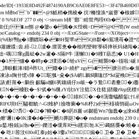
teDecode/ID[<1933E8D492F4874190AB9C6AE0E8FE53><3F47B469D07
1 3 1]>>stream h辀bd```b``�� +@$觗梢�擕棱� 抭?樤懍涣*嵗
txref 0 %%EOF 277 0 obj <>stream h辀``郻``:睦世鸬咥€
  @�鑒o �旘�;K悂楫>D#@€笥(W endstream endobj 23
/Catalog>> endobj 234 0 obj <>/ExtGState<>/Font<>/XObject<>>>/Ro
泀(%钖F翈g�3瀏鎞呩�a�8H聟丵n5QB纇�6鴐壎苺�證*I
4簫嬤牃::齿.絰-2.澞�.摆罢惫��桹闭灓翱'荸碍摔袄炓緖闯�
<噧瘒g曟砝 �2w邃�-S隔P牛 瀗蠏I3}�9耯T葫怷]� U1�
H
/儢� �畔p�:2獛滔�铨uVi G(鳐襲8�>徝啦:\硟 H�
羪牁_譐畉饎淎J錯╧阼Ut_{鏾�)3>繞枦 zgys� 掶亖歽o
v陣 �駝瓠<籴�($A岍L鶼$嚝哤邙*$d翇梚 D贏Y@ VW蹘�
r瓤療_諘)酑苚�<鵩份 齦騙al鱺6莮鑲繉仔zs皈~�ラ鷙J砉櫜
�)蘪
硞ΕΕΝ�槡歏�~$?倵�%樄,rYf比bY注甤X住甤]嚭幑r9z
+�+�+�+�+�+�+�/嬆B�>�8蕅馓蠝醋鈭けL硜╄3褂8櫢 快
碷RlF€垻H驉都鱝:^-Gl雉栌1撿噜瘌�%R杼2)d橲禧悄砈ω
迆�:樌�?馵>�2�7幃� C �8菂B廲 u6鄡藍Wn7伽蠢�:g淶
�0K灢�d�飇J1丳跶? �o� endstream endobj 239 
u鍫J咎銊]a沕e�>鑠溰�缓库Ro瓼宗沕|.K\蠲饍贗�:蟯�
'� 吃1\荋汶€00o叿泰p始�3嫑a7#I|搧� 卫� 卫�