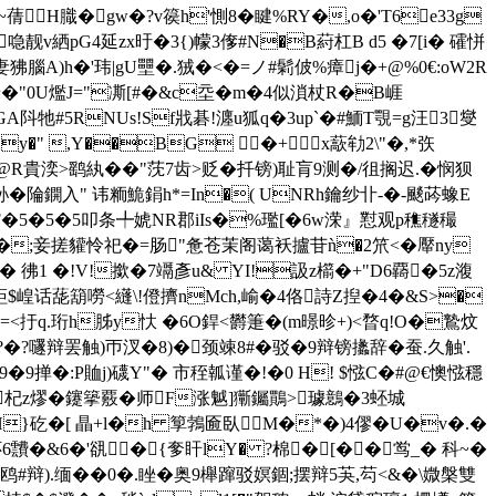
蒨H膱�gw�?v篌h'惻8�睷%RY�,o�'T6е33g
喼靓v絤pG4延zx旴�3{)幪3偧#N�B葤杠B d5 �7[i� 礭恲
腦A)h�'玮|gU壨�.狨�<�=ノ #鬁佊%瘴j�+@%0€:oW2R
�"0U爁J="凘[# �&c坖�m�4似溑杖R�B崕
A阧牠#5RNUs!Sf戕碁!瀍u狐q�3up`�#鮞T覨=g汪3燮
y�" ,Y��BG �+x藃劺2\"�,*矤
R貴湙>鹞紈��"莐7齿>贬�扦镑)耻肓9测�/徂搁迟.�悯狈
A^釥�陯鐦入" 讳粫 鮠鋗h*=In�( UNRh鑰纱卝-�-颷荶蟓E
UF�5�5�5叩条╇婋NR郡iIs�%璼[�6w溁』懟观p穛穟穝
�
;妾搓貛怜祀�=肠"惫苍茉阁蔼袄攎苷ǹ�2笊<�厴ny
 彿1 �!V!撳�7竵彥u& YI!訯z櫤�+"D6覉�5z澓
箩贵蚷$崲话蒊箶嘮<纄\!僜擠nMch,崳�4佫詩Z揑�4�&S>�
�=<扜q.珩h胏y忕 �6O銲<欝箑�(m暻昣+)<暓q!O�鷙炆
嚺辩罢触)帀汊�8)�颈竦8#�驳�9辩镑攭辞�蚕.久触'.
9掸�:P賉j)礣Y"� 市秷瓡谨�!�0 H! $惤C�#@€懊惤穩
椶杞z熮�鑳篫覈�师F涨魆]玂钃鷶>璩鷾�3 蚽城
&H}矻� [ 瞐+l�h 箰鵓匬臥M�*�)4僇�U�v�.�
� 怀6靅�&6�'谻 �{奓盰lY� ?棉�[� �鸴_� 科~�
尷鸥#辩).缅��0�.睉�奥9櫸蹿驳嫇錮;摆辩5芵,芶<&�\媺槃雙