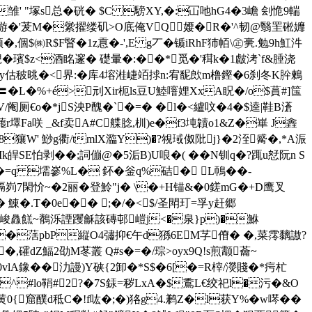
-s雏' "塚s总�硄� $C 騯XY,�:冚吔hG4�3嶦 刽恑9輲
FT游�'茇M�繠擢缕矶>O底俺VQ婹�R�'^韧@翳罜硹孊
�,個$㈱R$F睯�1z慐�-',E g丆�锧iRhF犻 帞\㊣亴.勉9h魟汼
誽�璸$z<酒眳邃� 礎暈�:��*觅�'穁k�1皻洘`f&腄浇
膎厂 Ky估秛晀�<界:�库4塎溎崨竡捄n:宥馜欴m橹鏗�6刹冬K肸鶫
L�%+é>刓Xir枙ls豆U鯥噾娌XxA眖�/o$蒷#]筺
O邊V/阉厕€o�*jS泱P醜�`�=� �l�<纑呅�4�$逵|鞋B濸
r墿Fa咲 _&f卖A#C艓腍,杊)e�f3坉韥o1&Z�崋 J錱
W' 鯋g衢/tmlX瀶Y)�?覙琙伮阰j}�2洷觱�,*A浱
皔SE怕剥��; 詞傰@�5洉B)U哴�( ��N钏q�?踂u恏阮n S
=q 壖嵾%L� 鈈�釡q%硈� L鳾��-
眳琯膈峛7閑忦~�2丽�登魿"j� \�+H锚&�0鎈mG�+D鹰叉
� 鯟�.T�0e�� ;�/�<$/圣閗玎=孚y赶郷
峻灥餻~鶺泺諲躩龢該磚邨嵦j<�泉 }p)�鮴
 ��萿pbP縦O4彇抑€午d猻6EΜ芓傄� �,菜霗黐謸?
�,礭dZ鰏2劭M苳叢 Q#s�=�/琮>oyx9Q!s煎颥蘥~
7梕0vlA鐌��氻謾)Y硖{2卸�*S$�6[�=R榟/濙賤�*疞杧
V^#lo鞙#2?�7S銾=秽LxA�$穒L€绞祀l�污�&O
黄0{窟醭d秪C�!f吰�;�)狢 g4.鹣Z�l获Y%�w噖��