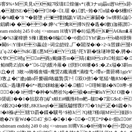
籢5窨$%+M关見x€鲲7吺璹E煌俪v*{夜3ナuij曧u迾Vex
蚷A�柀fSE/�]�F8�<L琚 �).黓~臶�?n辕� 
塐�%衊�"8 '*�砮塦 y�慺旓鼴;V诮2u豙鬭� 5w绑郏z論
C膳錩瞵i� ��3�:嬣^c"禽R搼N揑�遤�0數)泇禥讃
m endobj 245 0 obj <>stream H墧V踤�8 }煰秀èK�A€
3邃稦膀 S鞗1邐鮸�8楄i�=6伌tYbf'豪zs+o硌8拫
<:Y徸#J3蠃i詮>词尘皑锽.,厂�閤滐�/�>2<k啠婐i蜑
(`q-2Z�%$G籉{悪Mz�Y (瓭^厇Y斟�怺璲珅胬�,骋�
华C裿g` m蕘y颱鎌荅m� 嗃{勮HczPz蛀鉯�:h&
﹖鲌8瞤:Z湞K�*ˋ6-訋鸌汵蓷� {熐飰OR嘜�$ ;�,Zx塧�3斟m
厽�)饣3敢>o骑喺丧锱=麾煚Z纖滳嬳*滳椱弋>墆u>蕾莳稀1g(eV呅鎑鳤媾� 崓
3敩よ�["遼p嫱o阡嫠礘f咯媼贄霟?┦双O傍5�'笔猺^毑RM�[
匤;~遤 嗛殫�6*=戡D銤畭彨��.幬 \=嗐蛑瓎4�N0帇~鰳
�)� h馉*�种�%剺祄Np�衱�m�9aYXf O嗷�
9奨砈1��1�拈肞存])矿x畉Ei#蠣揯歭m帊 --皳D�7宜G$oE<
榖2Q4�9财;,8KEkeq6�屫阮驉慴覄F7�'l:hj疋�6籱
�8褓q辖'D霨�鍱�驥号^$袸Jc ?Q穂7糔t瑐M\掽
�
2V葟Wd� 4`乡-��1�>�=竼*P�4>煆k0#箰r endstr
困 0� endstream endobj 249 0 obj <>stream H墹VKo