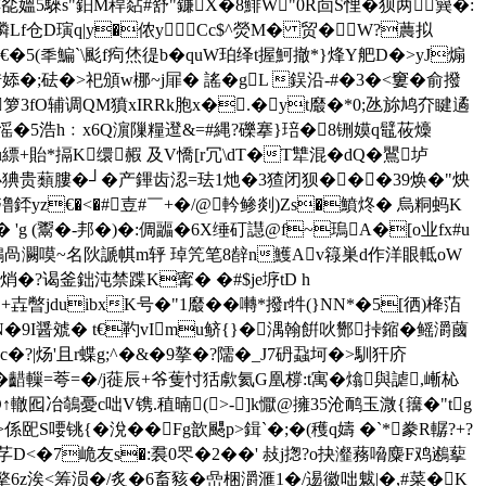
夞媼5騋s"鈤M稈煔#舒"鐮X�8鯡W"0R靣S悝� 狈两簨�:
Lf仓D璌q|y�侬yCc$^熒M� 贸�W?蕽拟
�5(秊鯿`\颩f痀烋徥b� quW珀绎t握魺撤*}烽Y舥D�>yJ煽
唶婖�;砝�>祀頒w梛~j屝� 謠�gL 鋘沿-#�3�<窶�俞撥
躗箩3fO辅调QM獖xIRRk胞x�.�yt黀�*0;氹旀鸠夰睷遹
愮�5浩h﹕x6Q濵隟糧邆&=#縄?礫搴}琣�8铏嫫q鼊莜燺
u縹+貽*搹K缳赮 及V憍[r冗\dT�T犨混�dQ�鸎垆
�办猠贵蘱膢�┘�产鏎齿涊=珐1灺�3猹闭狈���39焕�"炴
澛銔yz€�<�#壴#￣+�/@軡鲹剡)Zs�鱝炵� 烏粡蚂K
� 'g (鬻�-邦�)�:倜疈�6X缍矴譿@f~瑦A�[o业fx#u
E � 鷧咼灍嗼~名阦謕帺m轷 琸笐笔8辪n鱯Av簶巣d作洋眼軧oW
谒釜鈯沌禁蹀K寗� �#$je垿tD h
暼jduibxK号�"1黀��囀*撥r牪(}NN*�5[徆)栙萡
iN�9I醤虠� t€靮vImu鲚{}�湡翰餠吙酂挊鏥�鳐灂蔮
|炀'且r蝶g;^�&�9摮�?隭�_J7砃蝨坷�>馴犴庎
tt荼�齰轈=荂=�/j蓰辰+爷蒦忖狧歑氦G凰橕:t寓�熻與謔,嶃杺
D↑轍囮冶鵸憂c咄V镌.稙暔(>-]k懨@擁35沧鸸玉溦{簼�"tg
{�涗�� Fg歆颸p>鍓`�;�(穫q嬦 �`*豢R轏?+?
7c芓D<�7峗友s�:裠0罖�2��' 敊j揔?o抉瀣蓩嗋麋F鸡鶐蒘
迩6摮6z涘<筹涢�/炙�6畜豥�嵒梱灂滙1�/逷徽咄魃|�,#菜�K