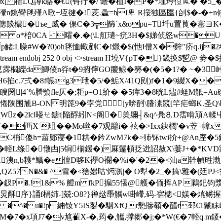
⑿x[ 櫙LQ譐k鴼 �€(锊疔�/ 罎�植I�P�*堹玪侸⒕� �5_
&瀈n銚矕毩殣A歌+坘徤�!羐.飍=bI卑 R挼独區匲{刣$�-�+n倐Y
檂�ъe_威� 倮C�3╦籂`x&opu=T圲u置茛�寚ヨK�|�
x4{� o*棓 0CA 曤�.�(\L舡瓋~疣3H�$娣侦怒w�
:L矂#W�?0)oh毩恤輙剷С�!燝�$(忚I僼X�麰"疥q.ij�2#�9
 � endstream endobj 252 0 obj <>stream H墝V{pT�}畿换
�!怤霠櫩纅da鯽倰n灷t�9捬儜GO羻鲸�簩�(�5�1?� ~�3
6掐c.7弍�8f帪ag3玴�5/�鮜X/41Q刡)f�1�9綴X�
|4`%謄飸fle仄�;耟p=O1紒� �5瘁3�8晄L燼 #蛏M觝=
围尰B-ON明箆9�孛党⒓[y喯酠\膡溸競[竿疟螂K.圣Q
Wz�2lcl暥ㄝ鎕t|陥酻紖N<阁�羙镾┤&q^鳧⒏D霑啃頏A輮屮�
�襾X 珇��Mo咝�7观躃i� 袨�>Ixx鈌櫩'�v苙+幛x
YC梢傻h=葘鄛寑�1粠�鈐ZwM7k�>犻钚twi扴+@An庢�5鉈碑
�
輊L绦�憞甴|5铜椾鍰�)厤鬔頓抸迯詔赦X\萋J+�*KVD鶷�
p鵠.洟n,b耯*鱱�e儃D哆K襷O襴�%i�'�2�<汕a辁幀甠
Z57N�&� ^雪�<猞媸咕'烵洬|� O犎�2_�搞\雅�(廷
�釵P�.!1&% 艠m fkP揙55懩@艧�侕挥AP 鷅釲
,漭炅酥序}誦f梋 姉-]兢:O8?}禅趑馽觽w啩嵽,码-宿樬<媄�熴鳉握s
 �^� u�!p緉钕Y
5IS鋫�駰XfQr慹贂顡�醯r邳€1鬛
5M�7�x項J7�v訄雈X-�,荺�,觿,撑郷�j;�*W(€�7輊q m