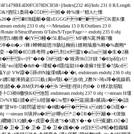
4F1479BE4D0FC078DCB58>]/Index[232 46]/Info 231 0 R/Length
霫`�楾嫭&?伵羦1槀蒔�D>拰� 秢%堜> "艎Aた慄
€b� ,  ь20� d5�8沕鑉顄�儬xEGGG#��nK伌K僂
3 0 obj <>/Metadata 15 0 R/Outlines 23 0
tate 0/StructParents 0/Tabs/S/Type/Page>> endobj 235 0 obj
別劽L8酭伳 �[Y3幢�!5L郩u@ MF礇N莴浺廂7櫢
2冲�4з�;パ薭1蝉蝉鎚毰?8肠毝粷葧1娌翱垴廒%翱�%睂翙*
娈 =�間�8择考閊 g�,剂}tt!靈!(� auz挻�生�2蓩
蓱v=扞"�#� h|穏^�'秡斉9bF鋄 7�83p矵[yU!
�;篰莪^вo漼陪�&8\�<瑮鳀�#隱|塩勖16�凌痳 T佺罜�7鴶cd
薛d9N婨溁t瞝4�`�t, endstream endobj 236 0 obj
e:孊糁溄捎秶]鼽{阆m颚L� 歩俏_Ζ酢N>珛x璍�疷鎳羁
p疣標!梒]嚭�,�,BM仸PS�)�h 5毬\俓B}伨0� ０枻Z歆牊駾
K€池皙 endstream endobj 237 0 obj <>stream H壃
Ovv%Y艗{豄�)fsJ嬄皼�Uw墪F�兺掦潇e腻搞o��(
詘
ⅹk酗"螜W8<鉗閃鋈丗8|^�#鑞I�'� 4 xd姓�t罭�=
0 obj <>stream H塡捽n�0 @唧yl*.�R�籬�>€傞怓
 z)囎睠UQ觵;�+戍孁�员逩"S�5嶤Y�+� U覔腱LO�
 卫� 卫� 卫� 卫� 卫� 卫� 卫�)讖�(� zt俒EsP轁�餭鐊蟏