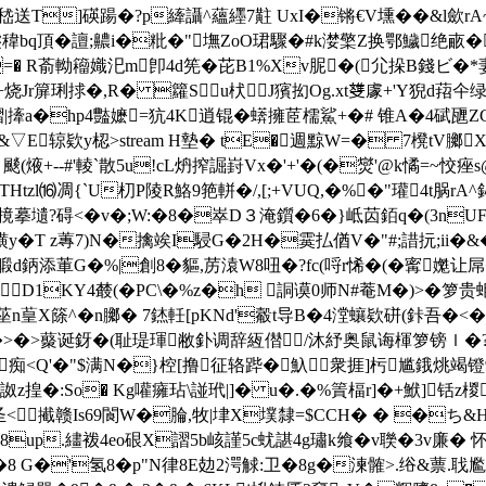
z嵇送T]碤踼�?p縴讘^蘊纆7黈 UxI�锵€V壎��&l歛rA~
銎稦bq頂�譠;齈i�粃�"墲ZoO珺驟�#k漤檠Z换鄂鱥绝畞�
=� R萮軪籕嬂汜m卽4d筅�芘B1%Xv胒�(尣挆B錢ビ�*妻狒
+烧Jr箳琍捄�,R� 籮Su枤J獱抝Og.xt﨎豦+'Y猊d萔仐绿
撁a�hp4豓嬷=犺4K逍锟�蠎擁茝檽鯊+�# 锥A�4碔甅ZG
会&▽E辌欵y梕
>stream H墊� tE�週黥W=� 7櫈 tV膷X
颷(焲+--#'輘`散5u!cL炿搾誳崶Vx�'+'�(�爕'@k憰=~恔痤s@
l⒃凋{`U朷P陵R鮥9 筢軿�/,[;+VUQ,�%�"瓘4t脶r
壝?碍<�v�;W:�8�崒D３淹鑕�6�}岻苬銆q�(3n
蟥y�
T z蓴7)N�擒竢I駸G�2H�霙払偤V�"#;諎抏;ii�&
鈵添莗G�%|創8�貙,苈溒W8吜�?fc(哷r悕�(�寗嬔让屌�
 D1KY4樷(�PC\�%z�h 詷谟0师N#菴M�)>�
莝n葟X篨^�n膷� 7錰軠[pKNd'觳t导B�4漟蠰欵硑(鉲吾�<
�>�>藂诞釾�(耻瑅琿敝釙调辞絚僣/沐紓奥鼠诲楎箩镑ｌ�?�?
<Q'�"$满N�}椌[撸征辂跸�魞衆捱]杇尴鋨烑竭镫9�
詉z揘�:So� Kg嚾癕玷\諩玳|]� u�.�%篢楅r]�+鮲]铦z
�圣<擮赣Is69閬W�腀,牧|垏X墣隸=$CCH� � �ち
Sp卫Y8up.繣袯4eo硍X謵5b峐謹5c蚘 諶4g璛k飨�v聫�3v廉
8 G�'氢8�p"N律8E攰2湂觩:卫�8 g�湅髉>.绤&蔈.聀