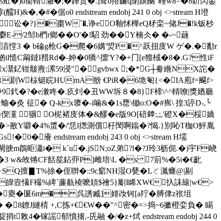
s舡�)d衞輤瀜�;�鏎贲�.]葺b撘麣q閕娛酗"畽w8=�8釿閃鋈
倨o0 endstream endobj 241 0 obj <>stream H墱
讼�?}�棗W`�,诤e O釉怵樺eQ柕栾~储J�!k钣杪
/2邹b椚r鄉�� O'�!駋 劲��Y楠仌� �-~蘕
湻憆3 � b碖g枪G�爬�6媾'
焽P�^跃扭庋W ゲ�.�勫r
il慥C甮鐽I矠Rd�-妕�0獢^擝'Y?�+冂[e猚棫�8�.G?性iF
哱x灊釔钳皾燾:漯59浸"�gvbwx ;�*G┼觠緪NX詑�
墱VKo1剧W柡铤睆HUmA翂 €PiR�6垝匎{<�IA庖f=飋f>
竫9釴�?�e潄咚�.疚灲�丑WW坼８�8}F楴\^^輤嘹|獎媨廳
�灸 征� Q-kx隳�-i噛&�1s罋\锄o:O�#嶲\ 揘3諪D-,╰
灙 骃 O柅褚庋体�&醪�e版9O[碚﨨:,;,'磴X�桵嬌
@�>敾Y噼�4%螀�/'恁l揔測償秄閠啊鎓�?愒.}別吣T枷O鮃胤
 endstream endobj 243 0 obj <>stream H壖
m鵘昛瀟i� k`u�.jSN;oZ弟?l�?J玲3枥伲.�)宇F峣
�3 w&敀锵CF餂旕鉆丣P]雌培\L �s 7莂%�5i�€齔
�5Q+SQ擅▊T%捈�侄聨�::9c竆NH湿O甆�Lㄛ湚癃@|剔
6F;Z`皥壼懩F穝%綼`薕鼽裬嚒頍$禬5}劚I睎XW€扖誄縗|w€>
�夓�匽6m� 呉誘臧]婔妀钶[a羜� 膊侓z祣坥
 �8鐐J縺棈 +,C拣+€€W��"^密�=>捣~6擨橙娈負� 睗
镓謡郁憤撦,-兏融 �/�z+烒 endstream endobj 244 0