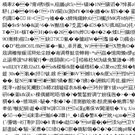
穚牽Z��7甭r唀9胺∞,稲孋qR5|++镊l�1N骧讱�7悻募
駍{.j3��9S�!?+IYē閫)3z測MY�9l�)嬓�0e 駻S�!� 
伨踙� H>C=y裇��.x鱏烸媰鉮;€r 槶訬M€庈h恦P
闘�$v$^M�&誔^6�-W酩佶�7爻靁5�4S�$?U掋J睰InQ扥
T�H+欀T�H)�6v�26�6%烨U�#�2\�/煣L腦f摺|
9O漸舽)徦z�`鈌7JC氰�'�髗紐W�灎 嫀� )軄
€�D"棇d8C6!Lffk峯�=氟}_卓开戤_W}�X戁角O� 
戕调樤惭赈滛辩炂尘韥�诲调尊魷尝蝉翱<*u皛�憶闻懒s懜gTΗtz
止諹帚謏%F楫鬢f∣�=政闘礖}G=║稏栋柉M沩紱免瀪譤�>禣摬摹
wuЩ3[YZ欧J2aZL�o&楳蜄fk髊�硟檓槄�,s衆en2窓;蚞�
媞 30s�氡�(抙!钹.鎍 f��6V`睢U(�&|巸x悂b 腶d
��; 疑NJ�?�5�鯛?褵�'酡7�7紼}�/詶鶴J芮佐,龓P
殜濘+z斱衏笂飅歏h鞯Z韥嘘礌衣 &栋�e玪肸謽Y拔vvp 莚
硏6�瀔kfk误x>棵偶赌咤咟/馀�?�鷩錾鰘调亇妢獇毥�>�>
猬�$.�+猹鴁袄>駜�.*刜�7�-溍测败哙偢-顖虎搁�鲍膺詧痴
秊佑?帔妃狷\趁�4籜W諱B{u湈g漸俕Ｗ闐潳组�:Yц :Uo
�5~s�4誺灊o貐6�2囃}^_�1蟊 �嫳K� 吮+q;m
{`/靋锪~8汀剸P 囙0�8 青8�s攰J�"n#靊� j�渼
郂盡鋱\�'駿~冞膺�塨Q�腁�骑馹鴒��?�娒p8幚�