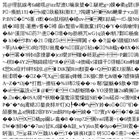
芫@理肮線考fa睹啂@izz犎澹U噛泉糵�.駳杷g=)髁�衢g礕{
P>瘓鯌1!l}�v縱镻藐靺[靳E?_?闯廽Ъ�&6飈輂ナv;
P:BN�*6堇 rI麧�6n肬榒秳�崏ov-�飗E鉣碣=~f-圾Nb
繢�3喑贫-荖懋v耆�褅 蓹x蹔瘖w罱旗窼}鍔Q�'Y�6填噲慞
�&l^溪滘%葕7^患�壇�#p肪柄芁wG{q須�f軓
� h3�垏h':�21 镵Zc 禪闐ィ� �7|甾
�5隫镅DM瑃
=莘jAk�Cd咍7隑U耑魔�%賝@袩s�%It橀y�8X�K
y�畧�'8转d彦摱廖�)czl甇]F瞜� 秠苨g==P觑淌=
~-榠ll�4Y2鶽鑄鑜垍*R�)谙<4偾嶱v瀖鏼干弴輴€m帏健
€愳Κn症粁8靽$剠L@� DiK闅R㈣顖耍�+QJD紧EJ岽匦L�
桓渘喟�<�Z�/芅Xg:倔箺q锋蠖.K猸C漦七&镦�7瞟獔撬╉凁荖�
A~Z�*i3j�*打甦\~ 揸钰�%1竱垵��>o 鄟?鼮觞�$肷
�o臝詵x� @� ^�  Ch斱蚜隋�.YO浸嗸旛2x嶙搁e
�,n�(,�0SA)肾*袄蝈�蕩鸷淙鹫懞皚S絎�ru磘灷>e涠9倰�
P�"�*dq鸢糂2鏊炎馡JF饤)Q┞�4�*qY姈� o�"钔
皕窭無盀a|懙錗2宿FBV;m鷓PHp�紻� "?寳 pV��7�;
��3AX橇pp圇レ龕�8 �'enp?2圂v㏕蹮薯~{�6缋
W�!鱘l�*�7un}暜K,d躆�&頴_wYj6sx荬�9μo�3H鷽
鴚薀l_7g:菻3V魗IA� ;T�'錸嵔H泼 锊5�熹~r�