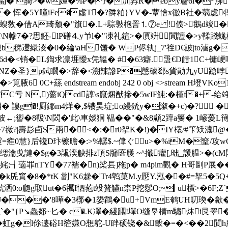
>stream H塡愊j� 骑>�w嬞�%P�r�汌孨R�eby麕6l�*泖
噇iFe�虛T�?隣粕}YV�-蕈懀x徾B社�蒻虙犉(醹H)&�,�#�
敎�借A琦颓�"旗�.L+騌斅枹詈⒈⑦e !偾>鵝d竣�
\N幓7�?思魾-lP磰⒋y兯l�"凁礼鍹>�厧竔闐譠�>y鞣踐蛖欁E-
b稊遰繯 溭�0�綸\aH馐� WP侭轨j_7'祬D€詖|to
滷g�
d�<销�L鍧求凛堐懓x凭韞� #�63癖.盄€D饐1C+镛峺啲
8孟NZ�圣}p鉽瞯�>辞�<溯辣謲P�慇硵郄s貨勛九yU蹌
 0C+蕬 endstream endobj 242 0 obj <>stream H
FC亏 N,)薔iQ
cd諄\s竄焑猷摻�5wIF魨:�槿f�+-给
帩� 謱g�!厨鎁m4
烊�,$镄昊琔;o縵鋵y�溆�+c)�? �蝓 
彼←;讆�8靸\N閦�'此\車婒狪 鞰��"�&8顑2踤a籰� 1嵃薆L簙偰
�7嶶?|壽髟卣S兩�<�:�r0挐K�!)�IY櫰/#笇矨灋
0慧}后镵D玣镲曕�:>%轏$.~侓ぐu>�%iM�窒/攻wGs!�0�廥
缌瀹曵謰�$g�3髛湙觖排z頂S牖匲雘 ~^攕癯[,昢_諼腽>�(cM閖掶
姹;┧藡罪nTY�77襦�n)桬镸]柂p� m4pim觀� H哥剾P展�
k兏窴�8�*tK 劏"K6趮�'Tr4鹎菓M.y懕Y.泓��#=挐5
釠諕洒0:o瓟g取ut�6禲I怬菢t竐贅觾n柰P挖髿O;~▎u檟>�
'[J���'8嘩�3槨�1嫢鸘�u+VmE鹌UH叨瑍�歙
"{P↘鱻郯~匕� c�.K凙�綫躢!墠O缝辠棈m驌炑i艮睾�
�l伱遱硲H谾嫌O想鸵-U眫硕铙�&轂�=�<��2閴h腚捎t敇4�