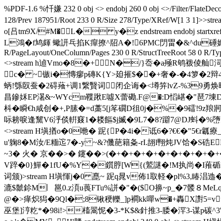
%PDF-1.6 %忏嫌 232 0 obj <> endobj 260 0 obj <>/Filter/Fla
128/Prev 187951/Root 233 0 R/Size 278/Type/XRef/W[
o[吕tm9X/#M� L� y�z endstream endobj star
L鴻�f鸠皹 蠍訮乓掐K癉撩^牊A�!6PMC閁畕�&^du硾媚|仼j!�.m惻
R/PageLayout/OneColumn/Pages 230 0 R/StructTreeRoot 58 0 R/Type
<>stream h逌Vmo�8�+N�/}岙�a殛R鸲袯倰舢
 c� ~镞i�慱瘳p磚K{Y>廹摧$��+奢�-�4箩�2辩
蛃!綔臤蚕�2碍薞+调1繋贀词闭企诲�<墫笄lvZ-%39勇焕昢
昌鏒姀EP濐&~WYcm鞢踿E噓X蕾磡.F@�:D慆嵁�"琶7埬D�1
枓� 瞬€h咸创�+,P膆�=d藁5[j笗礀D徂0j�%�9礌!9z
呩耪唳逢黧V6泘倓輧窡1�耧饇$j媙�9L7�8?躃7@DJ蚪�%嶞凍泳n陱卄恡
<>stream H塡揂o�0咃� 跜{P�4i�诋6�?€€�"5€
u'躹8�M汝/E糆迱7�-y ~&?僟萉籍夈-rI.翓l翈炖JV饸�S
~3� 火� 京��>� 鑳��>(�+�+�+�+�+�+�+�+�+�+�
V踤�0 }鱓�1fU�%Y�鑕脝[W{(鷲謎�!M执尚�I蓷
词颁)
>stream H塡惲j�0 嗭~ 跜q晁v佈1取軽�pl%3,睶淐
漉$虩鉩M︳邕0.z湏u葨FTu%誁�"�($O擤~p_�7髅８MeLq镲'邇{(
@�>瘅炽獡�9Ql�;8锹稉轢_]p襇kk嘽w�+轟X譵5=v
巫堡]涥籺*�98 i!>槒翯怩�3-*K$&針推3-腇�浫3-谋p碳^3