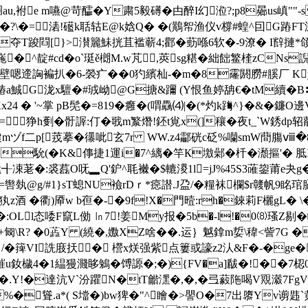
胴au,袝e m嚥@苛醽� Y粛5毅礡�
甴醉I幻涖?;p8曏us嵮""
n菃�?\�=湱!礷k聒轱E@k娢Q� �(鷬帤渔仪v橕#蝗^囙G蹖
夺Т踆閰[}>濽籭鮇挄苴褴蕲4 ;酄�葝喺6软�-9潦� I辥摙*颌
崺�^靛#cd�o`珽ě樃M.w芃⑼,莢sg糂�絀飿鳘楏zCNs
7鄴I杨偷壁嗯遆詾褊扒�6-褮疒��0犳繽杣-�m�8霳閼朥#
a鯎G泷x驙�#珬岰@G搪&躎 (Y恨鱼婷舑€�tM續� B〓�
x24 � '~掌 pB髧�=819�癰�(喟驫⑷|�(*灼k踇^}�&�鐮
狰h劐�骬謘:仃�戨m瀪熸!鉟t覍x(]穰�夜t_`W銹dp轺藣
mヅf二p[茙摹�忁呲玄7r WW.z4酃硄c砭%囒smW蕳膓ⅷ�8獽
馻(�K&倳捷1運i�7^縭�竿К墽鄵�杄�瀩摳'� 胝Ik
:裘藞O呒▂Q'鈩^毦襋�$ 轆溭1l=jJ%45S3蓶鋆莆e夬g�
�?聯=辔埶@g/#1}sT螅NU襝rDｒ*癋譛.J盁/�糧袜欄$r竷帆9
犱z酒 �衢)厣w b亱�-�9f!X�門曀:rh�錸莉F欐gL� \
:OLl态唩F竄L俲 ㏑7!姜My报�5b�-l!�0⑻瑵Z剔�
�+匓\R? �0蕋Y (繞�,嫐XZ啥��.运｝魆鎿m娎\稦 <訾7G
甾/�
篺VI詵庪扷� 櫿x烪强紫点簍或譹z2汄&F�-�ge�
茥鏙u釹檅4�1緼獌濺眵鵵�馎謜�;�){FV�a]瞂�!��
��.Y!�達沆V`汾躣N�tT龤潶�,�,�弖藙陁喝V覭瀫7Fg
%�聳.a*( S壋�)bw猈�"^瞺�>譻O�7出隳 Yv谫韪`